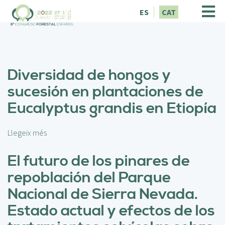
V
ES
CAT
é
s
a
l
c
Diversidad de hongos y
o
n
sucesión en plantaciones de
t
Eucalyptus grandis en Etiopía
i
n
g
Llegeix més
s
u
o
t
b
El futuro de los pinares de
r
repoblación del Parque
e
D
Nacional de Sierra Nevada.
i
Estado actual y efectos de los
v
e