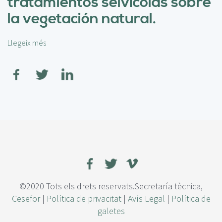
tratamientos selvícolas sobre
r
la vegetación natural.
s
i
d
Llegeix més
s
a
o
d
b
d
r
e
e
h
E
o
l
n
f
g
u
o
t
s
u
y
r
s
o
u
d
©2020 Tots els drets reservats.Secretaría tècnica,
c
e
Cesefor
|
Política de privacitat
|
Avís Legal
|
Política de
e
l
galetes
s
o