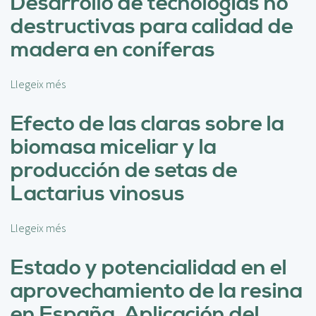
Desarrollo de tecnologías no
r
destructivas para calidad de
e
I
madera en coníferas
m
p
Llegeix més
s
a
o
c
b
Efecto de las claras sobre la
t
r
o
biomasa miceliar y la
e
d
D
producción de setas de
e
e
l
Lactarius vinosus
s
o
a
s
r
i
Llegeix més
s
r
n
o
o
c
b
Estado y potencialidad en el
l
e
r
aprovechamiento de la resina
l
n
e
o
d
E
en España. Aplicación del