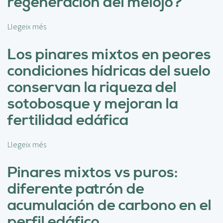
regeneración del melojo?
c
o
m
Llegeix més
s
p
o
l
b
Los pinares mixtos en peores
e
r
condiciones hídricas del suelo
m
e
e
¿
conservan la riqueza del
n
P
sotobosque y mejoran la
t
u
a
e
fertilidad edáfica
r
d
i
e
e
Llegeix més
s
n
d
o
l
a
b
Pinares mixtos vs puros:
o
d
r
s
diferente patrón de
d
e
p
e
L
acumulación de carbono en el
i
n
o
n
perfil edáfico
i
s