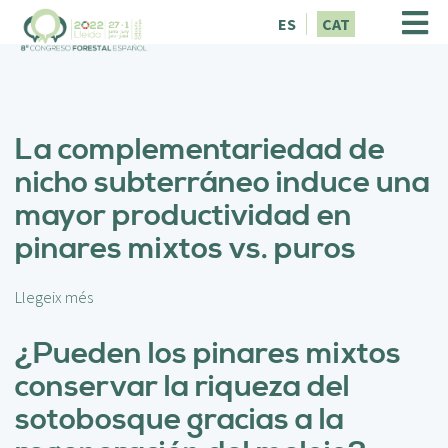
V
ES
CAT
é
s
a
l
c
La complementariedad de
o
n
nicho subterráneo induce una
t
mayor productividad en
i
n
pinares mixtos vs. puros
g
u
t
Llegeix més
s
o
b
¿Pueden los pinares mixtos
r
conservar la riqueza del
e
L
sotobosque gracias a la
a