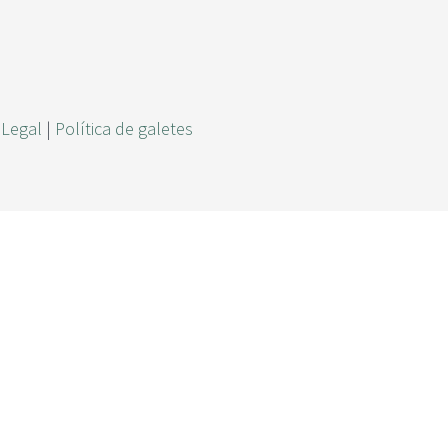
r
c
a
 Legal
|
Política de galetes