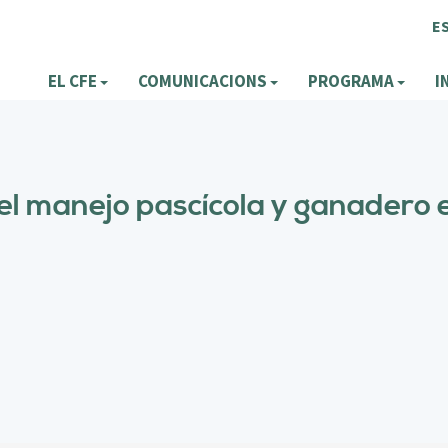
E
EL CFE
COMUNICACIONS
PROGRAMA
I
el manejo pascícola y ganadero e