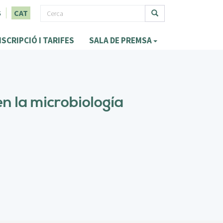
F
S
CAT
o
Cerca
NSCRIPCIÓ I TARIFES
SALA DE PREMSA
r
m
u
l
n la microbiología
a
r
i
d
e
c
e