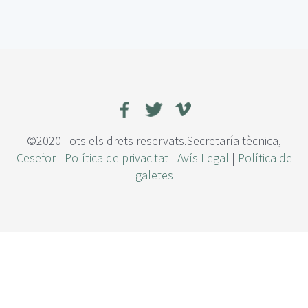
e
T
r
a
t
a
m
i
e
n
©2020 Tots els drets reservats.Secretaría tècnica,
t
Cesefor
|
Política de privacitat
|
Avís Legal
|
Política de
o
galetes
s
d
e
p
r
e
v
e
n