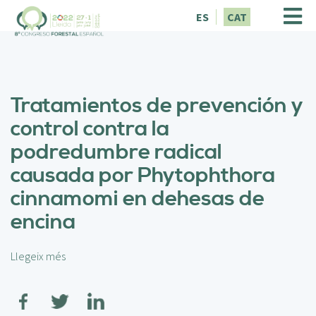
V
ES
CAT
é
s
a
l
c
Tratamientos de prevención y
o
n
control contra la
t
podredumbre radical
i
n
causada por Phytophthora
g
cinnamomi en dehesas de
u
t
encina
Llegeix més
s
o
b
r