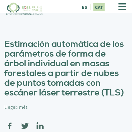
V
ES
CAT
é
s
a
l
c
Estimación automática de los
o
n
parámetros de forma de
t
árbol individual en masas
i
n
forestales a partir de nubes
g
de puntos tomadas con
u
t
escáner láser terrestre (TLS)
Llegeix més
s
o
b
r