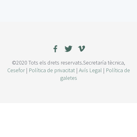
e
E
s
t
i
m
a
c
i
ó
©2020 Tots els drets reservats.Secretaría tècnica,
n
Cesefor
|
Política de privacitat
|
Avís Legal
|
Política de
a
galetes
u
t
o
m
á
t
i
c
a