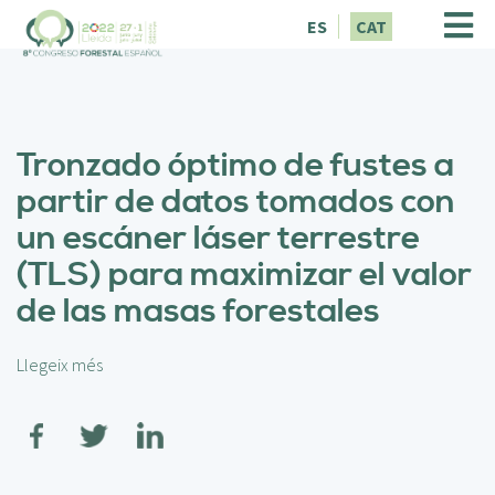
V
ES
CAT
é
s
a
l
c
Tronzado óptimo de fustes a
o
n
partir de datos tomados con
t
un escáner láser terrestre
i
n
(TLS) para maximizar el valor
g
de las masas forestales
u
t
Llegeix més
s
o
b
r
e
T