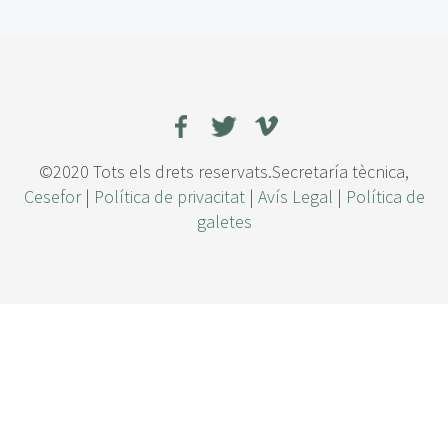
r
o
n
z
a
d
o
ó
©2020 Tots els drets reservats.Secretaría tècnica,
p
Cesefor
|
Política de privacitat
|
Avís Legal
|
Política de
t
galetes
i
m
o
d
e
f
u
s
t
e