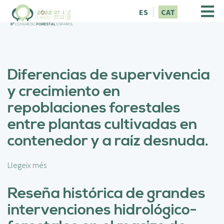
V
ES
CAT
é
s
a
l
c
Diferencias de supervivencia
o
n
y crecimiento en
t
repoblaciones forestales
i
n
entre plantas cultivadas en
g
contenedor y a raíz desnuda.
u
t
Llegeix més
s
o
b
Reseña histórica de grandes
r
intervenciones hidrológico-
e
D