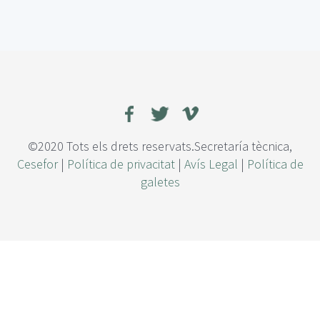
e
I
m
p
a
c
t
o
t
é
©2020 Tots els drets reservats.Secretaría tècnica,
r
Cesefor
|
Política de privacitat
|
Avís Legal
|
Política de
m
galetes
i
c
o
y
r
e
d
u
c