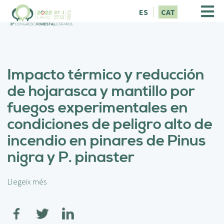
V
ES
CAT
é
s
a
l
c
Impacto térmico y reducción
o
n
de hojarasca y mantillo por
t
fuegos experimentales en
i
n
condiciones de peligro alto de
g
incendio en pinares de Pinus
u
t
nigra y P. pinaster
Llegeix més
s
o
b
r