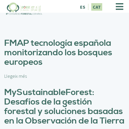
V
ES
CAT
é
s
a
l
c
FMAP tecnología española
o
n
monitorizando los bosques
t
europeos
i
n
g
Llegeix més
s
u
o
t
b
MySustainableForest:
r
Desafíos de la gestión
e
F
forestal y soluciones basadas
M
en la Observación de la Tierra
A
P