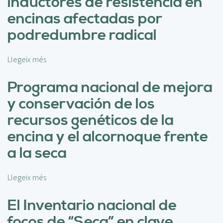
inductores de resistencia en
t
e
encinas afectadas por
c
podredumbre radical
c
i
ó
Llegeix més
s
n
o
d
b
Programa nacional de mejora
e
r
y conservación de los
e
e
s
E
recursos genéticos de la
t
f
encina y el alcornoque frente
r
e
é
c
a la seca
s
t
e
o
n
Llegeix més
s
d
p
o
e
l
b
El Inventario nacional de
d
a
r
i
focos de “Seca” en clave
n
e