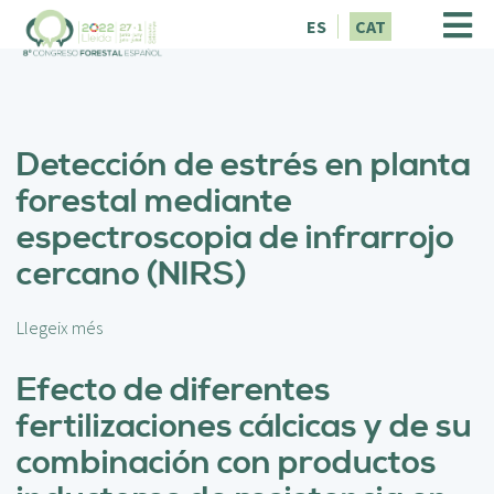
V
ES
CAT
é
s
a
l
c
Detección de estrés en planta
o
n
forestal mediante
t
espectroscopia de infrarrojo
i
n
cercano (NIRS)
g
u
t
Llegeix més
s
o
b
Efecto de diferentes
r
fertilizaciones cálcicas y de su
e
D
combinación con productos
e