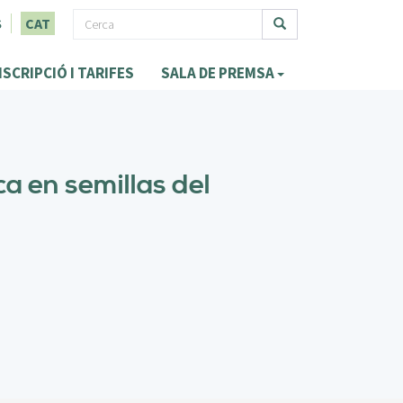
F
S
CAT
o
Cerca
NSCRIPCIÓ I TARIFES
SALA DE PREMSA
r
m
u
l
ca en semillas del
a
r
i
d
e
c
e