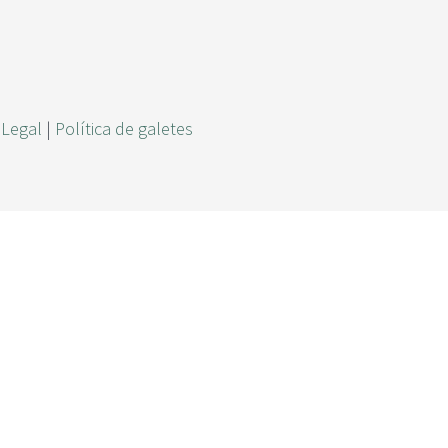
r
c
a
 Legal
|
Política de galetes