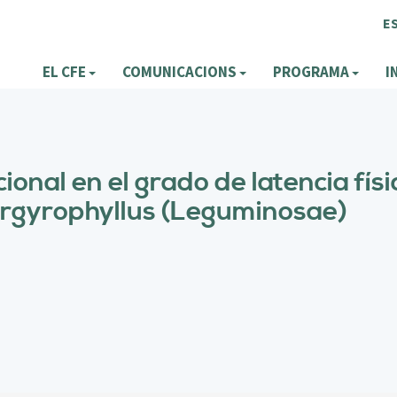
E
EL CFE
COMUNICACIONS
PROGRAMA
I
ional en el grado de latencia físi
rgyrophyllus (Leguminosae)