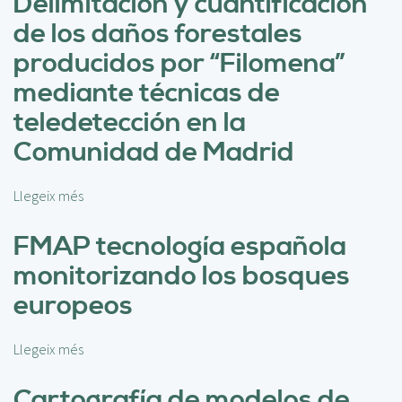
Delimitación y cuantificación
r
de los daños forestales
e
E
producidos por “Filomena”
v
mediante técnicas de
a
l
teledetección en la
u
Comunidad de Madrid
a
c
i
Llegeix més
s
ó
o
n
b
FMAP tecnología española
d
r
monitorizando los bosques
e
e
g
D
europeos
e
e
n
l
o
Llegeix més
s
i
t
o
m
i
b
Cartografía de modelos de
i