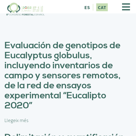
V
ES
CAT
é
s
a
l
c
Evaluación de genotipos de
o
n
Eucalyptus globulus,
t
incluyendo inventarios de
i
n
campo y sensores remotos,
g
de la red de ensayos
u
t
experimental “Eucalipto
2020”
Llegeix més
s
o
b