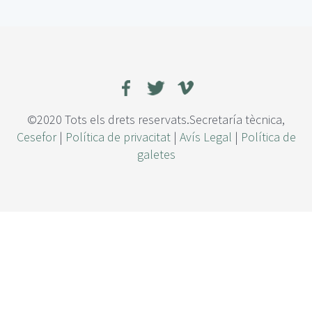
a
p
r
o
d
u
c
c
©2020 Tots els drets reservats.Secretaría tècnica,
i
Cesefor
|
Política de privacitat
|
Avís Legal
|
Política de
ó
galetes
n
d
e
s
e
t
a
s
e
s