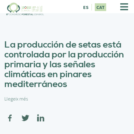
V
ES
CAT
é
s
a
l
c
La producción de setas está
o
n
controlada por la producción
t
primaria y las señales
i
n
climáticas en pinares
g
mediterráneos
u
t
Llegeix més
s
o
b
r
e
L