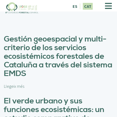
V
ES
CAT
é
s
a
l
c
Gestión geoespacial y multi-
o
n
criterio de los servicios
t
ecosistémicos forestales de
i
n
Cataluña a través del sistema
g
EMDS
u
t
Llegeix més
s
o
b
El verde urbano y sus
r
funciones ecosistémicas: un
e
G