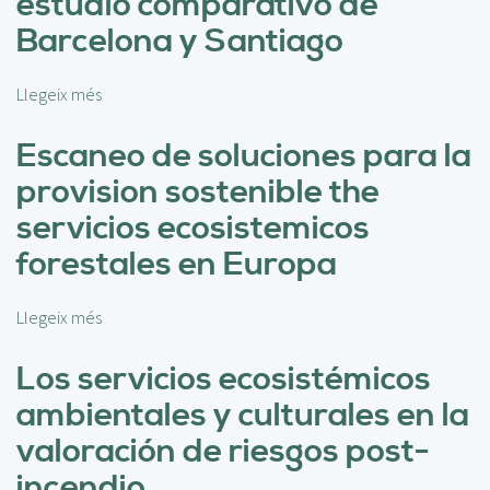
estudio comparativo de
e
Barcelona y Santiago
s
t
i
Llegeix més
s
ó
o
n
b
Escaneo de soluciones para la
g
r
provision sostenible the
e
e
o
E
servicios ecosistemicos
e
l
forestales en Europa
s
v
p
e
a
r
Llegeix més
s
c
d
o
i
e
b
Los servicios ecosistémicos
a
u
r
l
ambientales y culturales en la
r
e
y
b
E
valoración de riesgos post-
m
a
s
u
incendio
n
c