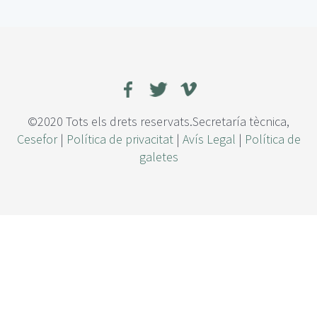
e
g
e
n
e
r
a
c
©2020 Tots els drets reservats.Secretaría tècnica,
i
Cesefor
|
Política de privacitat
|
Avís Legal
|
Política de
ó
galetes
n
n
a
t
u
r
a
l
d
e