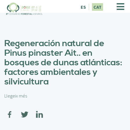
V
ES
CAT
é
s
a
l
c
Regeneración natural de
o
n
Pinus pinaster Ait.. en
t
bosques de dunas atlánticas:
i
n
factores ambientales y
g
silvicultura
u
t
Llegeix més
s
o
b
r
e
R