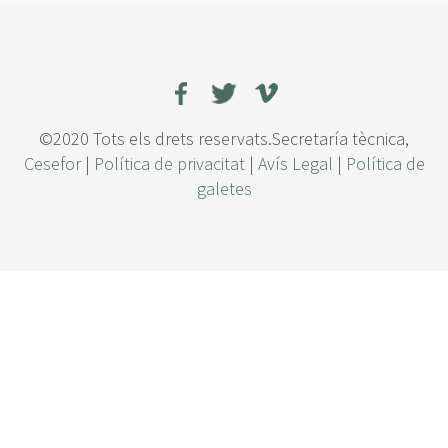
p
a
c
t
o
d
e
©2020 Tots els drets reservats.Secretaría tècnica,
l
Cesefor
|
Política de privacitat
|
Avís Legal
|
Política de
a
galetes
r
b
o
l
a
d
o
y
e
l
m
a