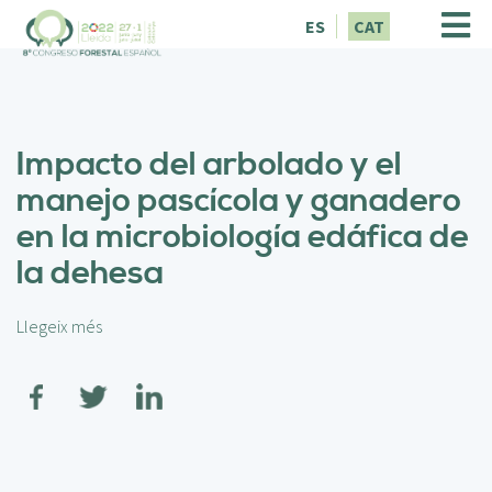
V
ES
CAT
é
s
a
l
c
Impacto del arbolado y el
o
n
manejo pascícola y ganadero
t
en la microbiología edáfica de
i
n
la dehesa
g
u
t
Llegeix més
s
o
b
r
e
I
m