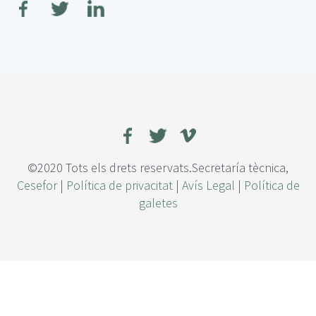
r
e
E
s
c
e
n
a
r
i
o
©2020 Tots els drets reservats.Secretaría tècnica,
s
Cesefor
|
Política de privacitat
|
Avís Legal
|
Política de
d
galetes
e
c
o
r
t
a
c