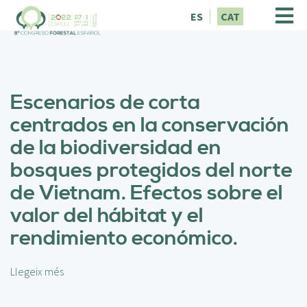
V
ES
CAT
é
s
a
l
c
Escenarios de corta
o
n
centrados en la conservación
t
de la biodiversidad en
i
n
bosques protegidos del norte
g
de Vietnam. Efectos sobre el
u
t
valor del hábitat y el
rendimiento económico.
Llegeix més
s
o
b