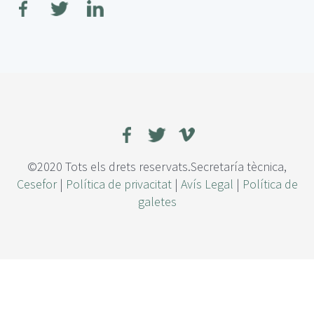
r
e
E
s
c
e
n
a
r
i
o
©2020 Tots els drets reservats.Secretaría tècnica,
s
Cesefor
|
Política de privacitat
|
Avís Legal
|
Política de
d
galetes
e
c
o
r
t
a
c