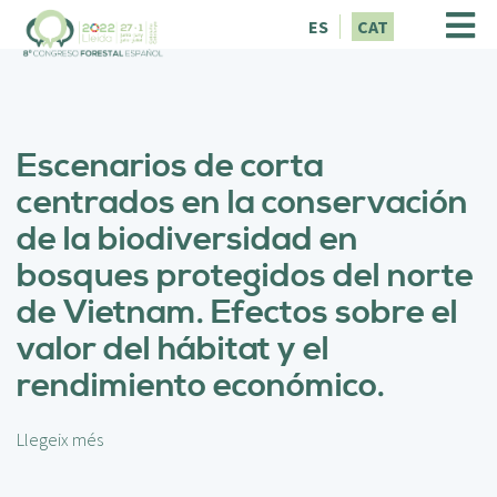
V
ES
CAT
é
s
a
l
c
Escenarios de corta
o
n
centrados en la conservación
t
de la biodiversidad en
i
n
bosques protegidos del norte
g
de Vietnam. Efectos sobre el
u
t
valor del hábitat y el
rendimiento económico.
Llegeix més
s
o
b