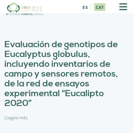
V
ES
CAT
é
s
a
l
c
Evaluación de genotipos de
o
n
Eucalyptus globulus,
t
incluyendo inventarios de
i
n
campo y sensores remotos,
g
de la red de ensayos
u
t
experimental “Eucalipto
2020”
Llegeix més
s
o
b