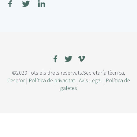
r
e
E
v
a
l
u
a
c
i
ó
©2020 Tots els drets reservats.Secretaría tècnica,
n
Cesefor
|
Política de privacitat
|
Avís Legal
|
Política de
d
galetes
e
g
e
n
o
t
i