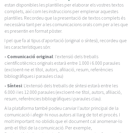
estan disponibles les plantilles per elaborar els vostres textos
complets, així com les instruccions per emplenar aquestes
plantilles. Recordeu que la presentació de textos complets és
necessària tant per a les comunicacions orals com per a les que
es presentin en format pòster.
I pel que fa al tipus d'aportació (original o síntesi), recordeu que
les característiques són:
- Comunicació original
: l'extensió dels treballs
cientificotècnics originals estarà entre 1.000 i 6.000 paraules
(excloent-ne el títol, autors, afiliació, resum, referències
bibliogràfiques i paraules clau)
- Síntesi
: L'extensió dels treballs de síntesi estarà entre les
6.000 i les 12.000 paraules (excloent-ne títol, autors, afiliació,
resum, referències bibliogràfiques i paraules clau).
A la plataforma també podeu canviar l'autor principal de la
comunicació i afegir-hi nous autors al llarg de tot el procés. I
molt important: no oblidis que el document cal anomenar-lo
amb el títol de la comunicació. Per exemple,