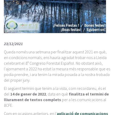
23/12/2021
Queda només una setmana per finalitzar aquest 2021 en què,
en condicions normals, ens hauria agradat trobar-nos a Lleida
celebrant el 8º Congreso Forestal Español. No obstant això,
l'ajornament a 2022 ha estat la mesura més responsable que es
podia prendre, i ara tenim la mirada posada a la nostra trobada
del proper juny.
El següent termini que tenim a la vista, com recordareu, és el
del
14 de gener de 2022
, data en què
finalitza el termini de
lliurament de textos complets
per a les comunicacions al
8CFE.
Com en ocasions anteriors, en l'
aplicació de comunicacions