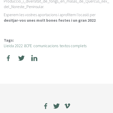
Producció_i_diversitat_de_fongs_en_masas_de_Quercus_ilex_
del_Noreste_Peninsular.
Esperem les vostres aportacions i aprofitem l'ocasió per
desitjar-vos unes molt bones festes i un gran 2022
.
Tags:
Lleida 2022
8CFE
comunicacions
textos complets