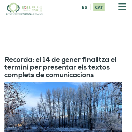
V
ES
CAT
é
s
a
l
c
o
n
t
Recorda: el 14 de gener finalitza el
i
termini per presentar els textos
n
complets de comunicacions
g
u
t