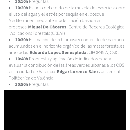
10:10h
Preguntas.
10:20h
Estudio del efecto de la mezcla de especies sobre
el uso del agua y el estrés por sequía en el bosque
Mediterráneo mediante modelización basada en
procesos.
Miquel De Cáceres.
Centre de Recerca Ecològica
i Aplicacions Forestals (CREAF)
10:30h
Estimación de la biomasa y contenido de carbono
acumulados en el horizonte orgánico de las masas forestales
arboladas.
Eduardo Lopez Senespleda.
CIFOR-INIA, CSIC.
10:40h
Propuesta y aplicación de indicadores para
evaluar la contribución de las áreas verdes urbanas a los ODS
en la ciudad de Valencia.
Edgar Lorenzo Sáez.
Universitat
Politècnica de Valéncia.
10:50h
Preguntas.