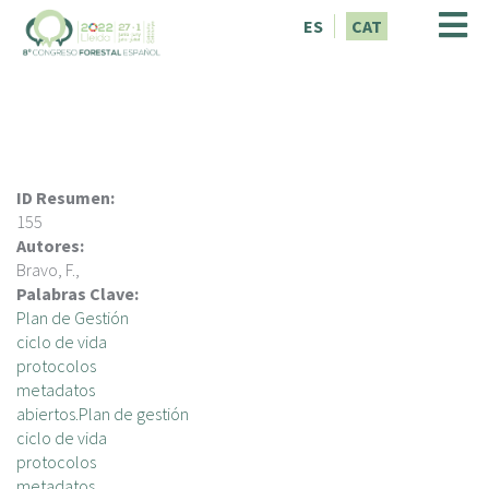
V
ES
CAT
é
s
a
l
c
o
n
ID Resumen:
t
155
i
Autores:
n
Bravo, F.,
g
Palabras Clave:
u
Plan de Gestión
t
ciclo de vida
protocolos
metadatos
abiertos.Plan de gestión
ciclo de vida
protocolos
metadatos