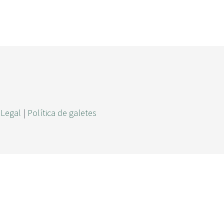
r
c
a
 Legal
|
Política de galetes