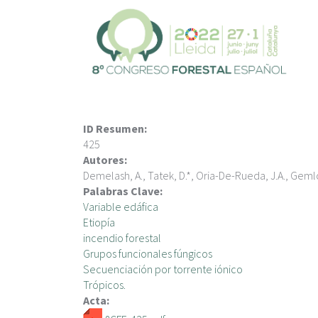
V
é
s
a
l
c
o
n
ID Resumen:
t
425
i
Autores:
n
Demelash, A., Tatek, D.*, Oria-De-Rueda, J.A., Gemlc, 
g
Palabras Clave:
u
Variable edáfica
t
Etiopía
incendio forestal
Grupos funcionales fúngicos
Secuenciación por torrente iónico
Trópicos.
Acta: