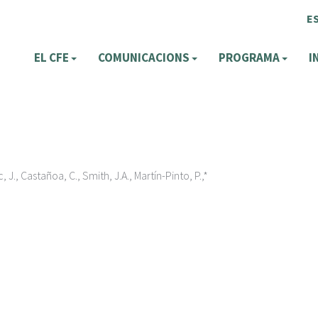
E
EL CFE
COMUNICACIONS
PROGRAMA
I
J., Castañoa, C., Smith, J.A., Martín-Pinto, P.,*