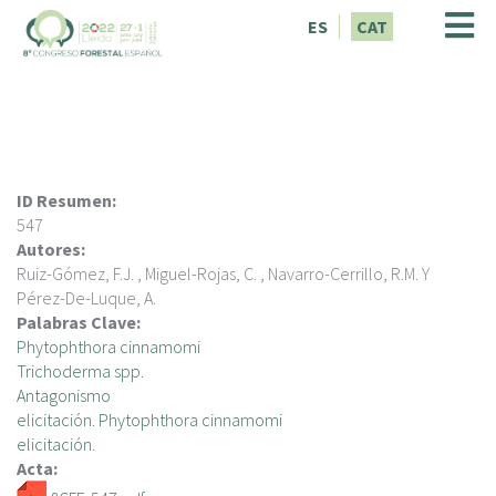
V
ES
CAT
é
s
a
l
c
o
n
ID Resumen:
t
547
i
Autores:
n
Ruiz-Gómez, F.J. , Miguel-Rojas, C. , Navarro-Cerrillo, R.M. Y
g
Pérez-De-Luque, A.
u
Palabras Clave:
t
Phytophthora cinnamomi
Trichoderma spp.
Antagonismo
elicitación. Phytophthora cinnamomi
elicitación.
Acta: