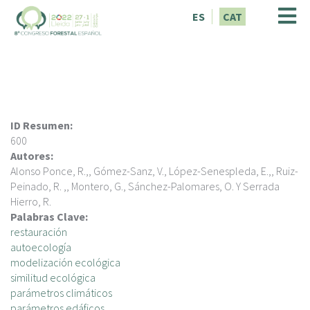
V
ES
CAT
é
s
a
l
c
o
n
ID Resumen:
t
600
i
Autores:
n
Alonso Ponce, R.,, Gómez-Sanz, V., López-Senespleda, E.,, Ruiz-
g
Peinado, R. ,, Montero, G., Sánchez-Palomares, O. Y Serrada
u
Hierro, R.
t
Palabras Clave:
restauración
autoecología
modelización ecológica
similitud ecológica
parámetros climáticos
parámetros edáficos.