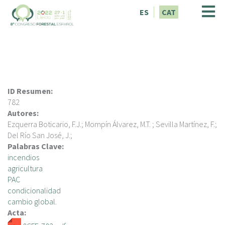
V
ES
CAT
é
s
a
l
c
o
n
ID Resumen:
t
782
i
Autores:
n
Ezquerra Boticario, F.J.; Mompín Álvarez, M.T. ; Sevilla Martínez, F.;
g
Del Río San José, J.;
u
Palabras Clave:
t
incendios
agricultura
PAC
condicionalidad
cambio global.
Acta: