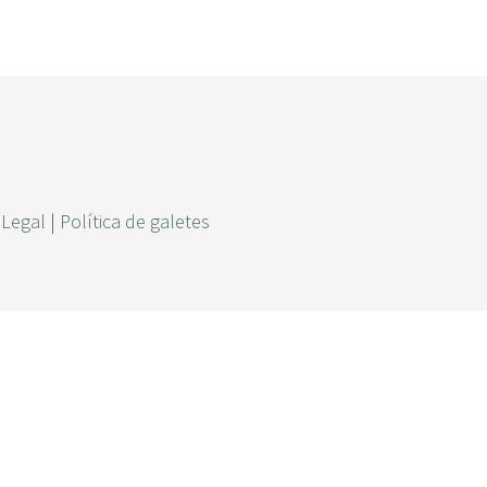
r
c
a
 Legal
|
Política de galetes