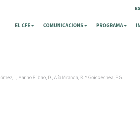
E
EL CFE
COMUNICACIONS
PROGRAMA
I
mez, I., Marino Bilbao, D., Alía Miranda, R. Y Goicoechea, P.G.