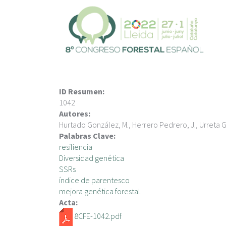
V
é
s
a
l
c
o
n
ID Resumen:
t
1042
i
Autores:
n
Hurtado González, M., Herrero Pedrero, J., Urreta Gó
g
Palabras Clave:
u
resiliencia
t
Diversidad genética
SSRs
índice de parentesco
mejora genética forestal.
Acta:
8CFE-1042.pdf