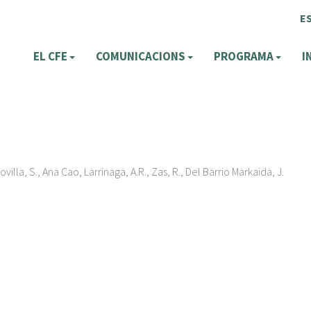
E
EL CFE
COMUNICACIONS
PROGRAMA
I
lla, S., Ana Cao, Larrinaga, A.R., Zas, R., Del Barrio Markaida, J.