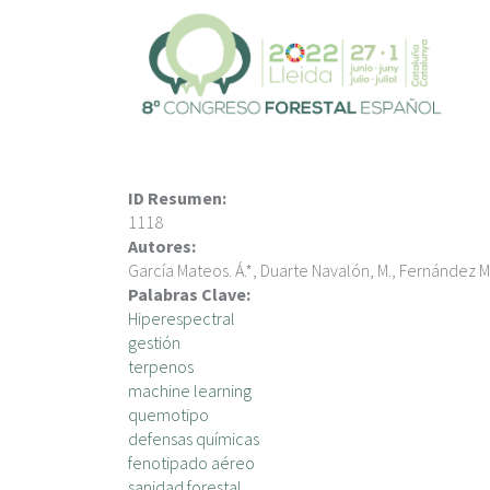
V
é
s
a
l
c
o
n
ID Resumen:
t
1118
i
Autores:
n
García Mateos. Á.*, Duarte Navalón, M., Fernández Movi
g
Palabras Clave:
u
Hiperespectral
t
gestión
terpenos
machine learning
quemotipo
defensas químicas
fenotipado aéreo
sanidad forestal