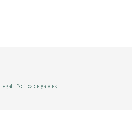
r
c
a
 Legal
|
Política de galetes