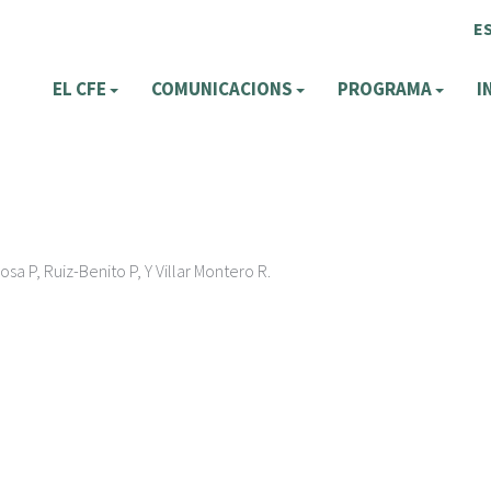
E
EL CFE
COMUNICACIONS
PROGRAMA
I
zosa P, Ruiz-Benito P, Y Villar Montero R.