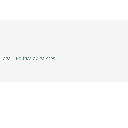
r
c
a
 Legal
|
Política de galetes