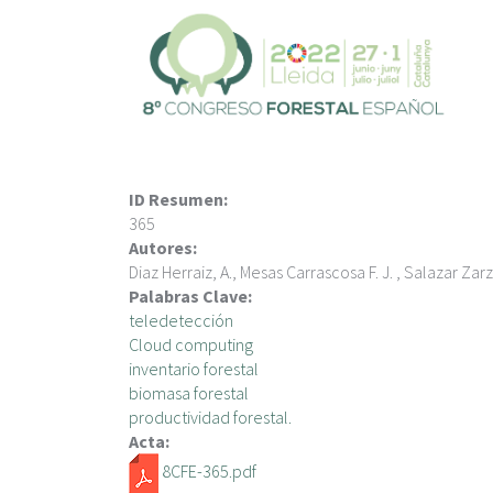
V
é
s
a
l
c
o
n
ID Resumen:
t
365
i
Autores:
n
Diaz Herraiz, A., Mesas Carrascosa F. J. , Salazar Zar
g
Palabras Clave:
u
teledetección
t
Cloud computing
inventario forestal
biomasa forestal
productividad forestal.
Acta:
8CFE-365.pdf