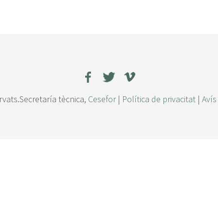
rvats.Secretaría tècnica,
Cesefor
|
Política de privacitat
|
Avís