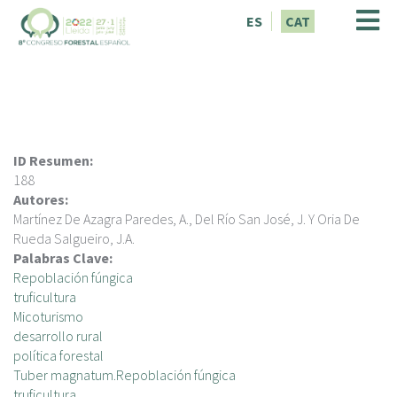
V
ES
CAT
é
s
a
l
c
o
n
ID Resumen:
t
188
i
Autores:
n
Martínez De Azagra Paredes, A., Del Río San José, J. Y Oria De
g
Rueda Salgueiro, J.A.
u
Palabras Clave:
t
Repoblación fúngica
truficultura
Micoturismo
desarrollo rural
política forestal
Tuber magnatum.Repoblación fúngica
truficultura