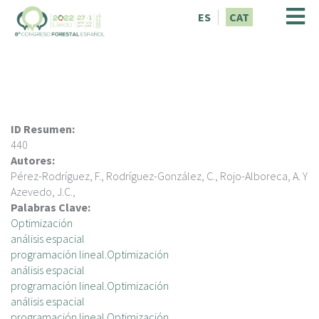
V
ES
CAT
é
s
a
l
c
o
n
ID Resumen:
t
440
i
Autores:
n
Pérez-Rodríguez, F., Rodríguez-González, C., Rojo-Alboreca, A. Y
g
Azevedo, J.C.,
u
Palabras Clave:
t
Optimización
análisis espacial
programación lineal.Optimización
análisis espacial
programación lineal.Optimización
análisis espacial
programación lineal.Optimización