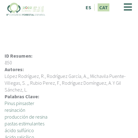
V
ES
CAT
é
s
a
l
c
o
n
ID Resumen:
t
850
i
Autores:
n
López Rodríguez, R., Rodríguez García, A.,, Michavila Puente-
g
Villegas, S. ,, Rubio Perez, F., Rodríguez Domínguez, A. Y Gil
u
Sánchez, L.
t
Palabras Clave:
Pinus pinsaster
resinación
producción de resina
pastas estimulantes
ácido sulfúrico
ácido salicílico