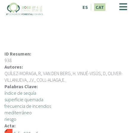
V
ES
CAT
é
s
a
l
c
o
n
ID Resumen:
t
938
i
Autores:
n
QUÍLEZ-MORAGA, R, VAN DEN BERG, H. VINUÉ-VISÚS, D, OLIVER-
g
VILLANUEVA, J.V., COLL-ALIAGA,E.
u
Palabras Clave:
t
índice de sequía
superficie quemada
frecuencia de incendios
mediterráneo
riesgo
Acta: