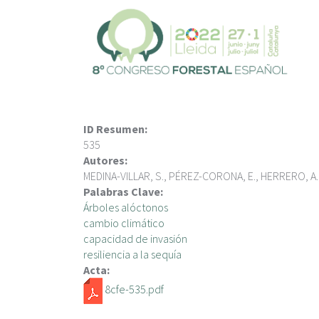
V
é
s
a
l
c
o
n
ID Resumen:
t
535
i
Autores:
n
MEDINA-VILLAR, S., PÉREZ-CORONA, E., HERRERO, A.
g
Palabras Clave:
u
Árboles alóctonos
t
cambio climático
capacidad de invasión
resiliencia a la sequía
Acta:
8cfe-535.pdf