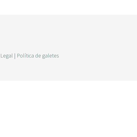
r
c
a
 Legal
|
Política de galetes