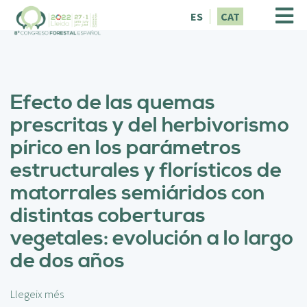
V
ES
CAT
é
s
a
l
c
Efecto de las quemas
o
n
prescritas y del herbivorismo
t
pírico en los parámetros
i
n
estructurales y florísticos de
g
matorrales semiáridos con
u
t
distintas coberturas
vegetales: evolución a lo largo
de dos años
Llegeix més
s