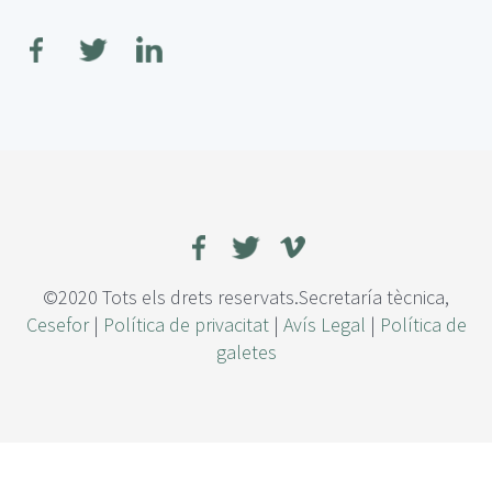
o
b
r
e
E
f
e
c
t
o
d
e
l
©2020 Tots els drets reservats.Secretaría tècnica,
a
Cesefor
|
Política de privacitat
|
Avís Legal
|
Política de
s
galetes
q
u
e
m
a
s