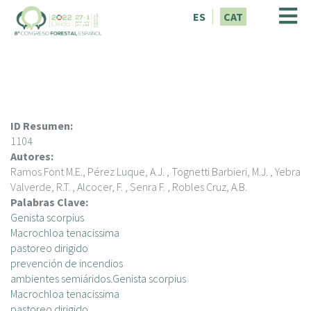
V
ES
CAT
é
s
a
l
c
o
n
ID Resumen:
t
1104
i
Autores:
n
Ramos Font M.E., Pérez Luque, A.J. , Tognetti Barbieri, M.J. , Yebra
g
Valverde, R.T. , Alcocer, F. , Senra F. , Robles Cruz, A.B.
u
Palabras Clave:
t
Genista scorpius
Macrochloa tenacissima
pastoreo dirigido
prevención de incendios
ambientes semiáridos.Genista scorpius
Macrochloa tenacissima
pastoreo dirigido