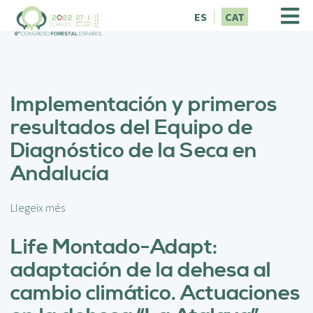
V
ES
CAT
é
s
a
l
c
Implementación y primeros
o
n
resultados del Equipo de
t
Diagnóstico de la Seca en
i
n
Andalucía
g
u
t
Llegeix més
s
o
b
Life Montado-Adapt:
r
adaptación de la dehesa al
e
I
cambio climático. Actuaciones
m