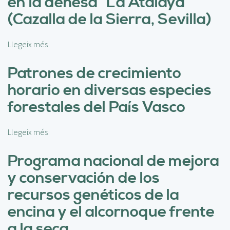
en la dehesa “La Atalaya”
p
l
(Cazalla de la Sierra, Sevilla)
e
m
Llegeix més
s
e
o
n
b
Patrones de crecimiento
t
r
a
horario en diversas especies
e
c
L
forestales del País Vasco
i
i
ó
f
n
Llegeix més
s
e
y
o
M
p
b
Programa nacional de mejora
o
r
r
n
i
y conservación de los
e
t
m
P
recursos genéticos de la
a
e
a
d
r
encina y el alcornoque frente
t
o
o
r
a la seca
-
s