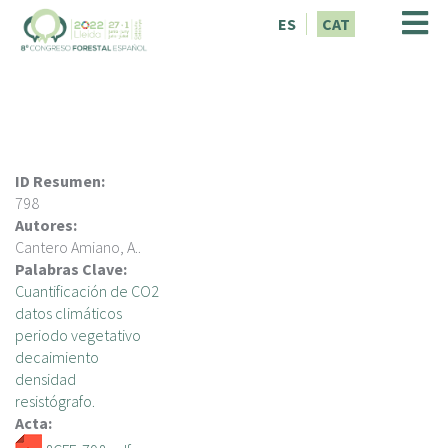
V
ES
CAT
é
s
a
l
c
o
n
ID Resumen:
t
798
i
Autores:
n
Cantero Amiano, A..
g
Palabras Clave:
u
Cuantificación de CO2
t
datos climáticos
periodo vegetativo
decaimiento
densidad
resistógrafo.
Acta: