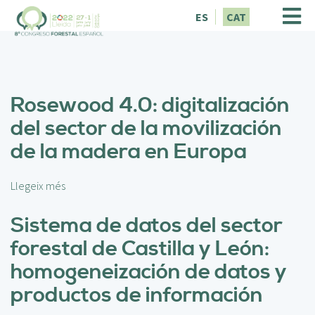
V
ES
CAT
é
s
a
l
c
Rosewood 4.0: digitalización
o
n
del sector de la movilización
t
de la madera en Europa
i
n
g
Llegeix més
s
u
o
t
b
Sistema de datos del sector
r
forestal de Castilla y León:
e
R
homogeneización de datos y
o
productos de información
s
e