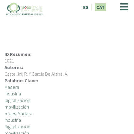
V
ES
CAT
é
s
a
l
c
o
n
ID Resumen:
t
1021
i
Autores:
n
Castellini, R. Y García De Arana, Á.
g
Palabras Clave:
u
Madera
t
industria
digitalización
movilización
redes. Madera
industria
digitalización
movilización