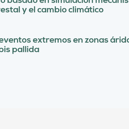
basado en simulación mecanisti
restal y el cambio climático
eventos extremos en zonas árida
is pallida