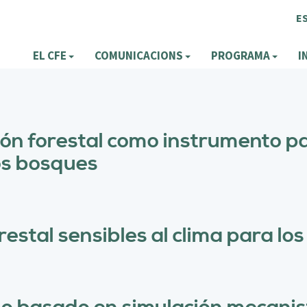
E
EL CFE
COMUNICACIONS
PROGRAMA
I
ión forestal como instrumento p
os bosques
estal sensibles al clima para l