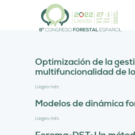
V
é
s
a
l
c
o
n
t
Optimización de la gest
i
multifuncionalidad de l
n
g
u
Llegeix més
s
t
o
b
Modelos de dinámica for
r
e
Llegeix més
s
O
o
p
b
t