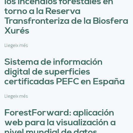
los incendios forestales en
e
M
torno a la Reserva
a
Transfronteriza de la Biosfera
p
a
Xurés
f
o
Llegeix més
s
r
o
e
b
Sistema de información
s
r
t
digital de superficies
e
a
A
certificadas PEFC en España
l
n
d
á
e
Llegeix més
s
l
c
o
i
h
b
ForestForward: aplicación
s
o
r
i
p
web para la visualización a
e
s
e
S
nivel mundial de datos
d
r