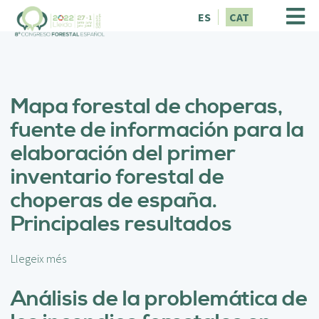
V
ES
CAT
é
s
a
l
c
Mapa forestal de choperas,
o
n
fuente de información para la
t
elaboración del primer
i
n
inventario forestal de
g
choperas de españa.
u
t
Principales resultados
Llegeix més
s
o
b
Análisis de la problemática de
r