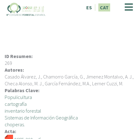
V
ES
CAT
é
s
a
l
c
o
n
ID Resumen:
t
269
i
Autores:
n
Casado Álvarez, J., Chamorro García, G., Jimenez Montalvo, A. J.,
g
Checa Alonso, M. J., García Fernández, M.A., Lerner Cuzzi, M.
u
Palabras Clave:
t
Populicultura
cartografía
inventario forestal
Sistemas de Información Geográfica
choperas.
Acta: