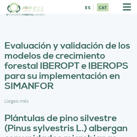
V
ES
CAT
é
s
a
l
c
Evaluación y validación de los
o
n
modelos de crecimiento
t
forestal IBEROPT e IBEROPS
i
n
para su implementación en
g
SIMANFOR
u
t
Llegeix més
s
o
b
Plántulas de pino silvestre
r
(Pinus sylvestris L.) albergan
e
E