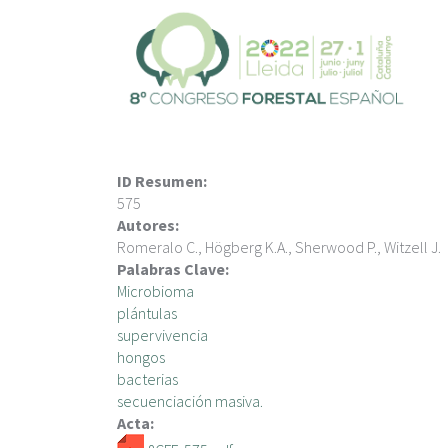
V
é
s
a
l
c
o
n
ID Resumen:
t
575
i
Autores:
n
Romeralo C., Högberg K.A., Sherwood P., Witzell J.
g
Palabras Clave:
u
Microbioma
t
plántulas
supervivencia
hongos
bacterias
secuenciación masiva.
Acta: