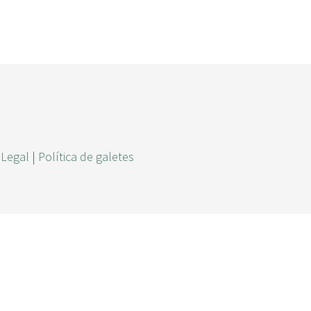
r
c
a
 Legal
|
Política de galetes