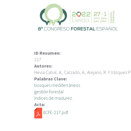
V
é
s
a
l
c
o
n
ID Resumen:
t
217
i
Autores:
n
Hevia Cabal, A., Calzado, A., Alejano, R. Y Vázquez P
g
Palabras Clave:
u
bosques mediterráneos
t
gestión forestal
índices de madurez.
Acta:
8CFE-217.pdf