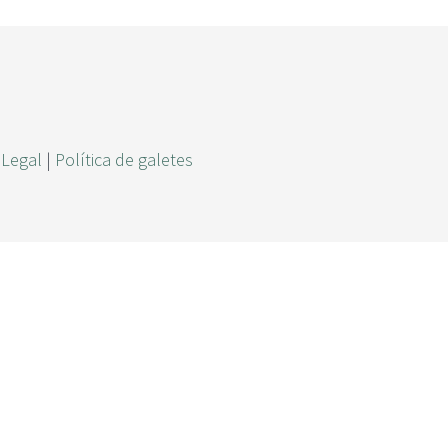
r
c
a
 Legal
|
Política de galetes