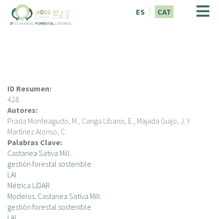
V
ES
CAT
é
s
a
l
c
o
n
ID Resumen:
t
428
i
Autores:
n
Prada Monteagudo, M., Canga Líbano, E., Majada Guijo, J. Y
g
Martínez Alonso, C.
u
Palabras Clave:
t
Castanea Sativa Mill.
gestión forestal sostenible
LAI
Métrica LiDAR
Modelos. Castanea Sativa Mill.
gestión forestal sostenible
LAI