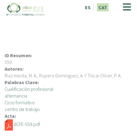
V
ES
CAT
é
s
a
l
c
o
n
ID Resumen:
t
559
i
Autores:
n
Ruiz Iniesta, M. A., Ropero Domínguez, A. Y Tíscar Oliver, P. A.
g
Palabras Clave:
u
Cualificación profesional
t
alternancia
Ciclo formativo
centro de trabajo.
Acta:
8CFE-559.pdf