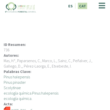
V
ES
CAT
é
s
a
l
c
o
n
ID Resumen:
t
736
i
Autores:
n
Mas, H.*, Paparsenos, C., Marco, L., Sainz, C., Peñalver, J.,
g
Gallego, D.,, Pérez-Laorga, E., Etxebeste, I.
u
Palabras Clave:
t
Pinus halepensis
Pinus pinaster
Scolytinae
ecología química.Pinus halepensis
ecología química.
Acta: